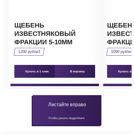
ЩЕБЕНЬ
ЩЕБЕН
ИЗВЕСТНЯКОВЫЙ
ИЗВЕС
ФРАКЦИИ 5-10ММ
ФРАКЦИ
1200 руб/м3
1090 руб/м3
Купить в 1 клик
В корзину
Купить в 1
Листайте вправо
Чтобы узнать подробнее