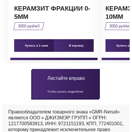
КЕРАМЗИТ ФРАКЦИИ 0-
КЕРАМЗ
5ММ
10ММ
3050 руб/м3
3050 руб/м3
Купить в 1 клик
В корзину
Купить в 1
Листайте вправо
Чтобы узнать подробнее
Правообладателем товарного знака «GMR-Nerud»
является ООО » ДЖИЭМЭР ГРУПП » ОГРН:
1217700583913, ИНН: 9721151193, КПП: 772401001,
которому принадлежит исключительное право