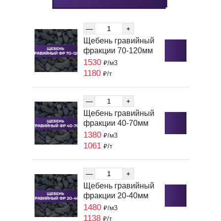
—
+
Щебень гравийный
фракции 70-120мм
1530
₽/м3
1180
₽/т
—
+
Щебень гравийный
фракции 40-70мм
1380
₽/м3
1061
₽/т
—
+
Щебень гравийный
фракции 20-40мм
1480
₽/м3
1138
₽/т