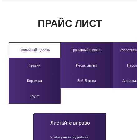
ПРАЙС ЛИСТ
Гравийный щебень
Гранитный щебень
Известняко
Гравий
Песок мытый
Песок 
Керамзит
Бой-Бетона
Асфальтна
Грунт
Листайте вправо
Чтобы узнать подробнее