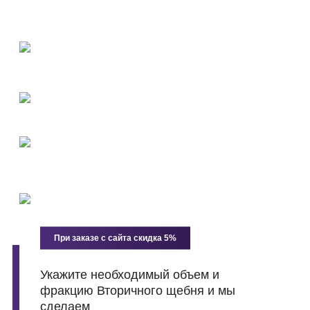
материалов
Оперативная доставка точно в срок
12 самосвалов, 4 тонара и 2 погрузчика на балансе
компании
Щебень - Гранитный, Гравийный, Доломитовый
Любая фракция
При покупке Щебня
Продаем песок по себестоимости
Открытая регистрация и публичная отчётность
—
проверка через СПАРК / Контур.Фокус. ООО
«ДЖИЭМЭР ГРУПП», ОГРН 1217700583913, ИНН
9721151193.
При заказе с сайта скидка 5%
Укажите необходимый объем и
фракцию Вторичного щебня и мы
сделаем