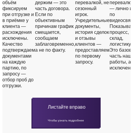
объём
держим — это
перевалкой, не
перевалку
фиксируем
часть договора.
сезонный
— лично и
при отгрузке и
Если по
игрок.
по
в приёмке у
объективным
Учредительные
видеосвяз
клиента —
причинам график
документы,
Показыва
расхождения
смещается,
история сделок
процесс,
исключены.
сообщаем
и отзывы
склад,
Качество
заблаговременно,
клиентов —
логистику.
подтверждаем
а не по факту.
предоставляем
Это базов
документами
по первому
часть наш
на каждую
запросу.
работы, а 
партию, по
исключени
запросу —
отбор проб до
отгрузки.
Листайте вправо
Чтобы узнать подробнее