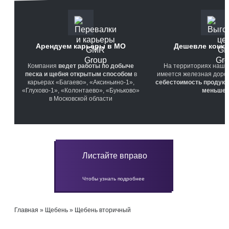
Арендуем карьеры в МО
Дешевле конку
Компания
ведет работы по добыче
На территориях наши
песка и щебня открытым способом
в
имеется железная дорога
карьерах «Багаево», «Аксиньино-1»,
себестоимость продукц
«Глухово-1», «Колонтаево», «Буньково»
меньше
в Московской области
Листайте вправо
Чтобы узнать подробнее
Главная
»
Щебень
»
Щебень вторичный