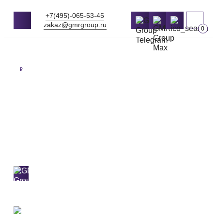
+7(495)-065-53-45
zakaz@gmrgroup.ru
0
Оптовые цены на продукцию
₽
ЩЕБЕНЬ
ВТОРИЧНЫЙ
Самовывоз и доставка 24/7
по Москве
и МО в день заказа.
Работаем от
1м3
2 собственных перевалки
Приезжайте и убедитесь в качестве нерудных