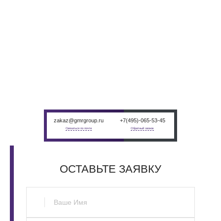
НАШЛИ ЦЕНУ
ДЕШЕВЛЕ?
Пришлите цену другого поставщика. Мы сделаем цену ниже при
условии — если это не перекупщик
zakaz@gmrgroup.ru
+7(495)-065-53-45
Связаться по почте
Обратный звонок
ОСТАВЬТЕ
ЗАЯВКУ