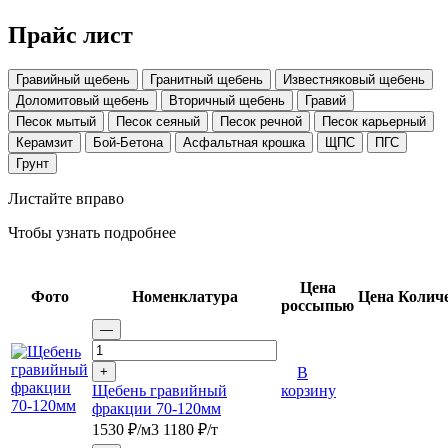
Прайс лист
Гравийный щебень
Гранитный щебень
Известняковый щебень
Доломитовый щебень
Вторичный щебень
Гравий
Песок мытый
Песок сеяный
Песок речной
Песок карьерный
Керамзит
Бой-Бетона
Асфальтная крошка
ЩПС
ПГС
Грунт
Листайте вправо
Чтобы узнать подробнее
Цена
Фото
Номенклатура
Цена
Колич
россыпью
—
+
В
Щебень гравийный
корзину
фракции 70-120мм
1530
₽/м3
1180
₽/т