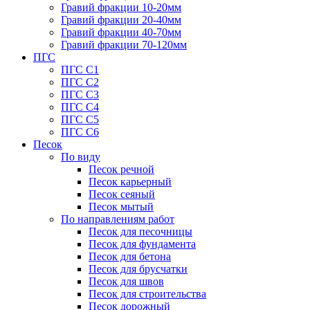
Гравий фракции 10-20мм
Гравий фракции 20-40мм
Гравий фракции 40-70мм
Гравий фракции 70-120мм
ПГС
ПГС С1
ПГС С2
ПГС С3
ПГС С4
ПГС С5
ПГС С6
Песок
По виду
Песок речной
Песок карьерный
Песок сеяный
Песок мытый
По направлениям работ
Песок для песочницы
Песок для фундамента
Песок для бетона
Песок для брусчатки
Песок для швов
Песок для строительства
Песок дорожный