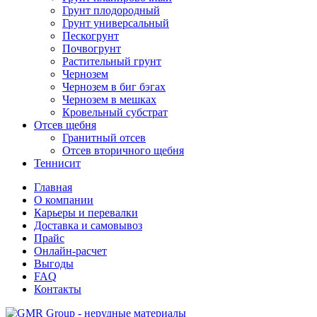
Грунт плодородный
Грунт универсальный
Пескогрунт
Почвогрунт
Растительный грунт
Чернозем
Чернозем в биг бэгах
Чернозем в мешках
Кровельный субстрат
Отсев щебня
Гранитный отсев
Отсев вторичного щебня
Теннисит
Главная
О компании
Карьеры и перевалки
Доставка и самовывоз
Прайс
Онлайн-расчет
Выгоды
FAQ
Контакты