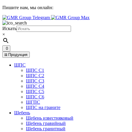
Пишите нам,
мы онлайн:
Искать
×
0
Продукция
ЩПС
ЩПС С1
ЩПС С2
ЩПС С3
ЩПС С4
ЩПС С5
ЩПС С6
ЩГПС
ЩПС на граните
Щебень
Щебень известняковый
Щебень гравийный
Щебень гранитный