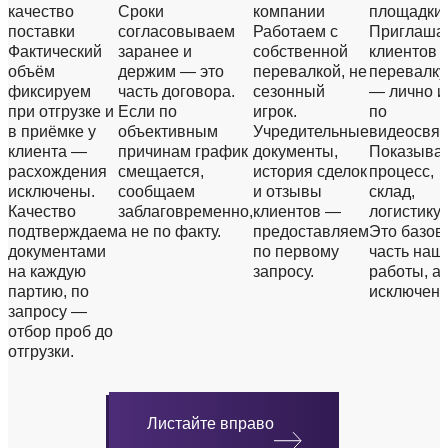
качество
Сроки
компании
площадки
поставки
согласовываем
Работаем с
Приглаша
Фактический
заранее и
собственной
клиентов 
объём
держим — это
перевалкой, не
перевалку
фиксируем
часть договора.
сезонный
— лично и
при отгрузке и
Если по
игрок.
по
в приёмке у
объективным
Учредительные
видеосвяз
клиента —
причинам график
документы,
Показыва
расхождения
смещается,
история сделок
процесс,
исключены.
сообщаем
и отзывы
склад,
Качество
заблаговременно,
клиентов —
логистику.
подтверждаем
а не по факту.
предоставляем
Это базов
документами
по первому
часть наш
на каждую
запросу.
работы, а 
партию, по
исключени
запросу —
отбор проб до
отгрузки.
Листайте вправо