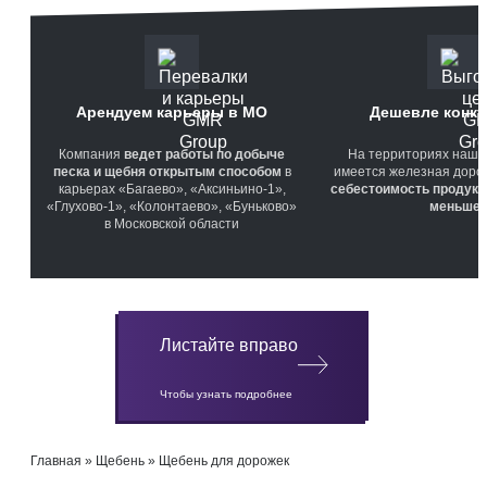
Арендуем карьеры в МО
Дешевле конку
Компания
ведет работы по добыче
На территориях наши
песка и щебня открытым способом
в
имеется железная дорога
карьерах «Багаево», «Аксиньино-1»,
себестоимость продукц
«Глухово-1», «Колонтаево», «Буньково»
меньше
в Московской области
Листайте вправо
Чтобы узнать подробнее
Главная
»
Щебень
»
Щебень для дорожек