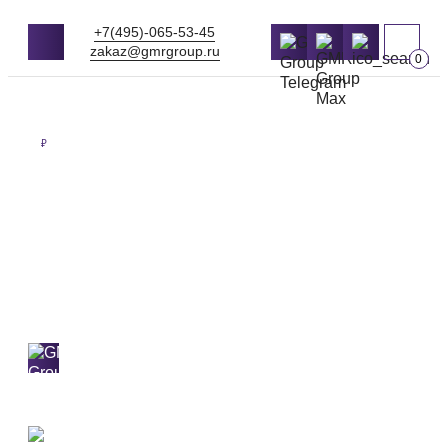
+7(495)-065-53-45
zakaz@gmrgroup.ru
0
Оптовые цены на продукцию
₽
ЩЕБЕНЬ ДЛЯ
ДОРОЖЕК
Самовывоз и доставка 24/7
по Москве
и МО в день заказа.
Работаем от
1м3
2 собственных перевалки
Приезжайте и убедитесь в качестве нерудных