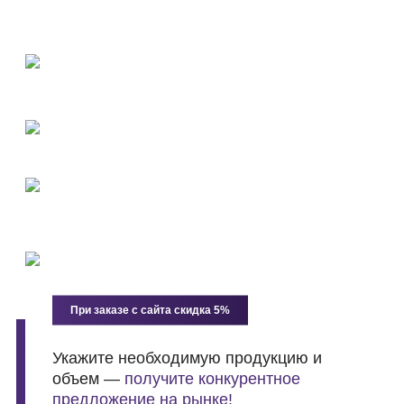
материалов
Оперативная доставка точно в срок
12 самосвалов, 4 тонара и 2 погрузчика на балансе
компании
Щебень - Гранитный, Гравийный, Доломитовый
Любая фракция
При покупке Щебня
Продаем песок по себестоимости
Открытая регистрация и публичная отчётность
—
проверка через СПАРК / Контур.Фокус. ООО
«ДЖИЭМЭР ГРУПП», ОГРН 1217700583913, ИНН
9721151193.
При заказе с сайта скидка 5%
Укажите необходимую продукцию и
объем —
получите конкурентное
предложение на рынке!