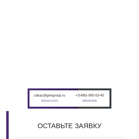
НАШЛИ ЦЕНУ
ДЕШЕВЛЕ?
Пришлите цену другого поставщика. Мы сделаем цену ниже при
условии — если это не перекупщик
zakaz@gmrgroup.ru
+7(495)-065-53-45
Связаться по почте
Обратный звонок
ОСТАВЬТЕ
ЗАЯВКУ