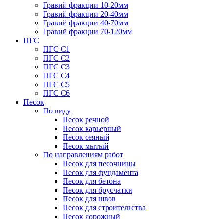
Гравий фракции 10-20мм
Гравий фракции 20-40мм
Гравий фракции 40-70мм
Гравий фракции 70-120мм
ПГС
ПГС С1
ПГС С2
ПГС С3
ПГС С4
ПГС С5
ПГС С6
Песок
По виду
Песок речной
Песок карьерный
Песок сеяный
Песок мытый
По направлениям работ
Песок для песочницы
Песок для фундамента
Песок для бетона
Песок для брусчатки
Песок для швов
Песок для строительства
Песок дорожный