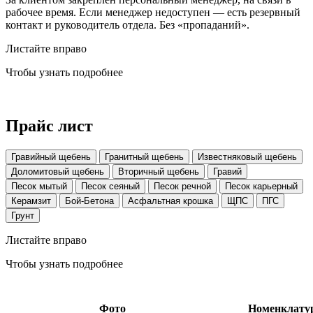
рабочее время. Если менеджер недоступен — есть резервный
контакт и руководитель отдела. Без «пропаданий».
Листайте вправо
Чтобы узнать подробнее
Прайс лист
Гравийный щебень
Гранитный щебень
Известняковый щебень
Доломитовый щебень
Вторичный щебень
Гравий
Песок мытый
Песок сеяный
Песок речной
Песок карьерный
Керамзит
Бой-Бетона
Асфальтная крошка
ЩПС
ПГС
Грунт
Листайте вправо
Чтобы узнать подробнее
Фото
Номенклату