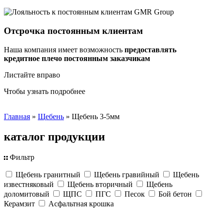
Отсрочка постоянным клиентам
Наша компания имеет возможность
предоставлять
кредитное плечо постоянным заказчикам
Листайте вправо
Чтобы узнать подробнее
Главная
»
Щебень
»
Щебень 3-5мм
каталог
продукции
Фильтр
Щебень гранитный
Щебень гравийный
Щебень
известняковый
Щебень вторичный
Щебень
доломитовый
ЩПС
ПГС
Песок
Бой бетон
Керамзит
Асфальтная крошка