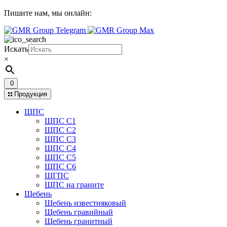
Пишите нам,
мы онлайн:
Искать
×
0
Продукция
ЩПС
ЩПС С1
ЩПС С2
ЩПС С3
ЩПС С4
ЩПС С5
ЩПС С6
ЩГПС
ЩПС на граните
Щебень
Щебень известняковый
Щебень гравийный
Щебень гранитный