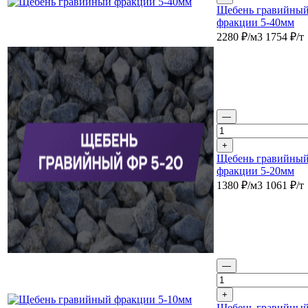
Щебень гравийны
фракции 5-40мм
2280
₽/м3
1754
₽/т
—
+
Щебень гравийны
фракции 5-20мм
1380
₽/м3
1061
₽/т
—
+
Щебень гравийны