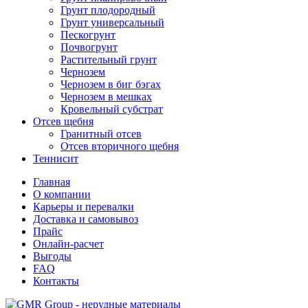
Грунт плодородный
Грунт универсальный
Пескогрунт
Почвогрунт
Растительный грунт
Чернозем
Чернозем в биг бэгах
Чернозем в мешках
Кровельный субстрат
Отсев щебня
Гранитный отсев
Отсев вторичного щебня
Теннисит
Главная
О компании
Карьеры и перевалки
Доставка и самовывоз
Прайс
Онлайн-расчет
Выгоды
FAQ
Контакты