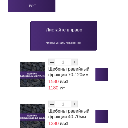
Грунт
Листайте вправо
Чтобы узнать подробнее
—
+
Щебень гравийный
фракции 70-120мм
1530
₽/м3
1180
₽/т
—
+
Щебень гравийный
фракции 40-70мм
1380
₽/м3