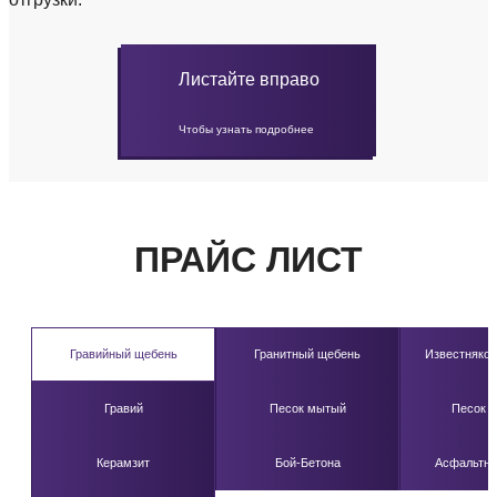
Листайте вправо
Чтобы узнать подробнее
ПРАЙС ЛИСТ
Гравийный щебень
Гранитный щебень
Известняко
Гравий
Песок мытый
Песок 
Керамзит
Бой-Бетона
Асфальтна