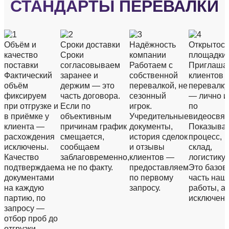
СТАНДАРТЫ ПЕРЕВАЛКИ
Объём и
Сроки доставки
Надёжность
Открытост
качество
Сроки
компании
площадки
поставки
согласовываем
Работаем с
Приглаша
Фактический
заранее и
собственной
клиентов 
объём
держим — это
перевалкой, не
перевалку
фиксируем
часть договора.
сезонный
— лично и
при отгрузке и
Если по
игрок.
по
в приёмке у
объективным
Учредительные
видеосвяз
клиента —
причинам график
документы,
Показыва
расхождения
смещается,
история сделок
процесс,
исключены.
сообщаем
и отзывы
склад,
Качество
заблаговременно,
клиентов —
логистику.
подтверждаем
а не по факту.
предоставляем
Это базов
документами
по первому
часть наш
на каждую
запросу.
работы, а 
партию, по
исключени
запросу —
отбор проб до
отгрузки.