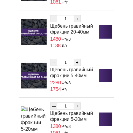
1061
₽/т
—
+
Щебень гравийный
фракции 20-40мм
1480
₽/м3
1138
₽/т
—
+
Щебень гравийный
фракции 5-40мм
2280
₽/м3
1754
₽/т
—
+
Щебень гравийный
фракции 5-20мм
1380
₽/м3
1061