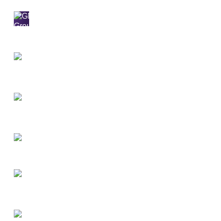
Самовывоз и доставка 24/7
по Москве
и МО в день заказа.
Работаем от
1м3
2 собственных перевалки
Приезжайте и убедитесь в качестве нерудных
материалов
Оперативная доставка точно в срок
12 самосвалов, 4 тонара и 2 погрузчика на балансе
компании
Производитель ЩПС(ПГС, ЩГПС)
Производим ЩПС от С1 до С6 согласно ГОСТ 25607-
2009
Возможность фасовки нерудных материалов
Продажа продукции россыпью, в мешках, биг-бэгах
Открытая регистрация и публичная отчётность
—
проверка через СПАРК / Контур.Фокус. ООО