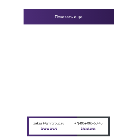
Показать еще
НАШЛИ ЦЕНУ
ДЕШЕВЛЕ?
Пришлите цену другого поставщика. Мы сделаем цену ниже при
условии — если это не перекупщик
zakaz@gmrgroup.ru
+7(495)-065-53-45
Связаться по почте
Обратный звонок