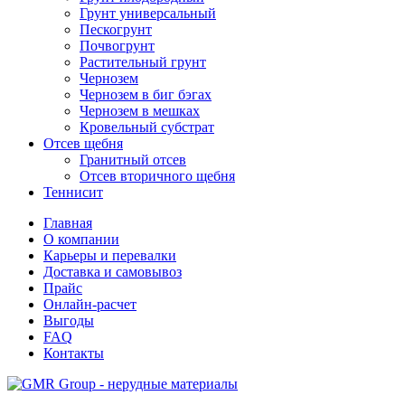
Грунт универсальный
Пескогрунт
Почвогрунт
Растительный грунт
Чернозем
Чернозем в биг бэгах
Чернозем в мешках
Кровельный субстрат
Отсев щебня
Гранитный отсев
Отсев вторичного щебня
Теннисит
Главная
О компании
Карьеры и перевалки
Доставка и самовывоз
Прайс
Онлайн-расчет
Выгоды
FAQ
Контакты