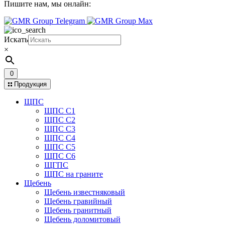
Пишите нам,
мы онлайн:
Искать
×
0
Продукция
ЩПС
ЩПС С1
ЩПС С2
ЩПС С3
ЩПС С4
ЩПС С5
ЩПС С6
ЩГПС
ЩПС на граните
Щебень
Щебень известняковый
Щебень гравийный
Щебень гранитный
Щебень доломитовый