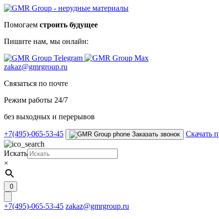
Помогаем
строить будущее
Пишите нам,
мы онлайн:
zakaz@gmrgroup.ru
Связаться по почте
Режим работы 24/7
без выходных и перерывов
+7(495)-065-53-45
Скачать п
Заказать звонок
Искать
×
0
+7(495)-065-53-45
zakaz@gmrgroup.ru