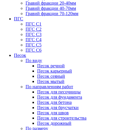
Гравий фракции 20-40мм
Гравий фракции 40-70мм
Гравий фракции 70-120мм
ПГС
ПГС С1
ПГС С2
ПГС С3
ПГС С4
ПГС С5
ПГС С6
Песок
По виду
Песок речной
Песок карьерный
Песок сеяный
Песок мытый
По направлениям работ
Песок для песочницы
Песок для фундамента
Песок для бетона
Песок для брусчатки
Песок для швов
Песок для строительства
Песок дорожный
По размеру