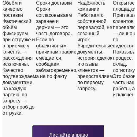
Объём и
Сроки доставки
Надёжность
Открытост
качество
Сроки
компании
площадки
поставки
согласовываем
Работаем с
Приглаша
Фактический
заранее и
собственной
клиентов 
объём
держим — это
перевалкой, не
перевалку
фиксируем
часть договора.
сезонный
— лично и
при отгрузке и
Если по
игрок.
по
в приёмке у
объективным
Учредительные
видеосвяз
клиента —
причинам график
документы,
Показыва
расхождения
смещается,
история сделок
процесс,
исключены.
сообщаем
и отзывы
склад,
Качество
заблаговременно,
клиентов —
логистику.
подтверждаем
а не по факту.
предоставляем
Это базов
документами
по первому
часть наш
на каждую
запросу.
работы, а 
партию, по
исключени
запросу —
отбор проб до
отгрузки.
Листайте вправо