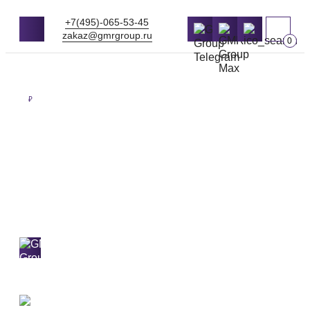
+7(495)-065-53-45
zakaz@gmrgroup.ru
0
Оптовые цены на продукцию
₽
ПЕСОК ДЛЯ
ПЕСОЧНИЦЫ
Самовывоз и доставка 24/7
по Москве
и МО в день заказа.
Работаем от
1м3
2 собственных перевалки
Приезжайте и убедитесь в качестве нерудных