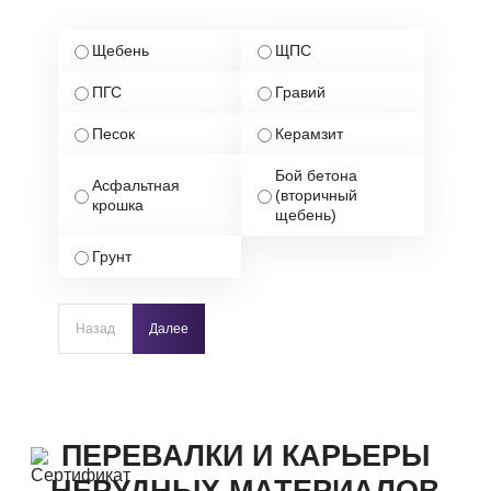
Щебень
ЩПС
ПГС
Гравий
Песок
Керамзит
Бой бетона
Асфальтная
(вторичный
крошка
щебень)
Грунт
Назад
Далее
ПЕРЕВАЛКИ И КАРЬЕРЫ