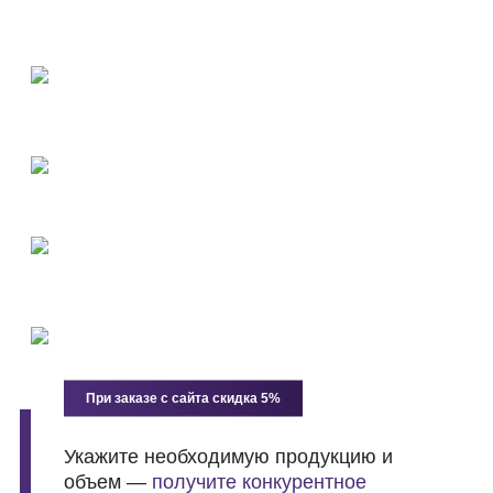
материалов
Оперативная доставка точно в срок
12 самосвалов, 4 тонара и 2 погрузчика на балансе
компании
Производитель ЩПС(ПГС, ЩГПС)
Производим ЩПС от С1 до С6 согласно ГОСТ 25607-
2009
Возможность фасовки нерудных материалов
Продажа продукции россыпью, в мешках, биг-бэгах
Открытая регистрация и публичная отчётность
—
проверка через СПАРК / Контур.Фокус. ООО
«ДЖИЭМЭР ГРУПП», ОГРН 1217700583913, ИНН
9721151193.
При заказе с сайта скидка 5%
Укажите необходимую продукцию и
объем —
получите конкурентное