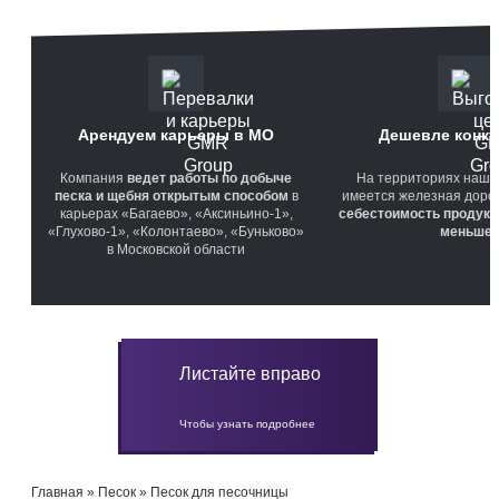
Арендуем карьеры в МО
Дешевле конку
Компания
ведет работы по добыче
На территориях наши
песка и щебня открытым способом
в
имеется железная дорога
карьерах «Багаево», «Аксиньино-1»,
себестоимость продукц
«Глухово-1», «Колонтаево», «Буньково»
меньше
в Московской области
Листайте вправо
Чтобы узнать подробнее
Главная
»
Песок
»
Песок для песочницы