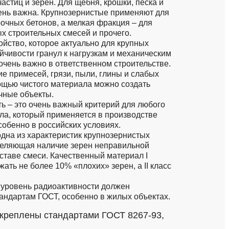
астиц и зерен. Для щебня, крошки, песка и
ень важна. Крупнозернистые применяют для
очных бетонов, а мелкая фракция – для
ых строительных смесей и прочего.
ойство, которое актуально для крупных
ойчивости гранул к нагрузкам и механическим
очень важно в ответственном строительстве.
ие примесей, грязи, пыли, глины и слабых
ощью чистого материала можно создать
чные объекты.
ь – это очень важный критерий для любого
ла, который применяется в производстве
собенно в российских условиях.
одна из характеристик крупнозернистых
деляющая наличие зерен неправильной
таве смеси. Качественный материал I
жать не более 10% «плохих» зерен, а II класс
 уровень радиоактивности должен
тандартам ГОСТ, особенно в жилых объектах.
креплены стандартами ГОСТ 8267-93,