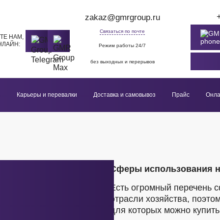
zakaz@gmrgroup.ru
Связаться по почте
ТЕ НАМ,
НЛАЙН:
Режим работы 24/7
без выходных и перерывов
и
Карьеры и перевалки
Доставка и самовывоз
Прайс
Онла
Сферы использования н
Есть огромный перечень 
отрасли хозяйства, поэто
для которых можно купить