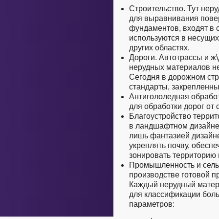
Строительство. Тут нер
для выравнивания повер
фундаментов, входят в 
используются в несущих 
других областях.
Дороги. Автотрассы и ж\
нерудных материалов не
Сегодня в дорожном стр
стандарты, закрепленны
Антигололедная обработ
для обработки дорог от 
Благоустройство террит
в ландшафтном дизайне
лишь фантазией дизайне
укреплять почву, обесп
зонировать территорию 
Промышленность и сель
производстве готовой п
Каждый нерудный матери
для классификации боль
параметров: