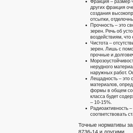
Фракция – размер ч
других фракция оч
создания высокопр
отсыпки, отделочн
Прочность – это св
зерен. Речь об уст
воздействиям, что 
Чистота – отсутств
зерен. Лишь с пом
прочные и долгове
Морозоустойчивост
нерудного материа
наружных работ. О
Лещадность – это 
материалов, опре
формы в общем сос
класса будет содер
– 10-15%.
Радиоактивность –
соответствовать с
Точные нормативы за
8736-14 и другими.