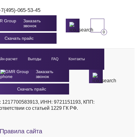
+7(495)-065-53-45
Заказать
звонок
0
Скачать прайс
йн-расчет
Выгоды
FAQ
Контакты
+7(495)-065-53-45
Заказать
звонок
Скачать прайс
1217700583913, ИНН: 9721151193, КПП:
тветствии со статьей 1229 ГК РФ.
Правила сайта