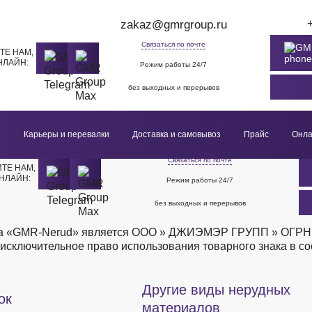
zakaz@gmrgroup.ru
Связаться по почте
ТЕ НАМ,
НЛАЙН:
Режим работы 24/7
без выходных и перерывов
и
Карьеры и перевалки
Доставка и самовывоз
Прайс
Онла
zakaz@gmrgroup.ru
Связаться по почте
ТЕ НАМ,
НЛАЙН:
Режим работы 24/7
без выходных и перерывов
ка «GMR-Nerud» является ООО » ДЖИЭМЭР ГРУПП » ОГРН: 
исключительное право использования товарного знака в соо
Другие виды нерудных
ок
материалов