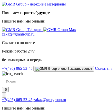
Помогаем
строить будущее
Пишите нам,
мы онлайн:
zakaz@gmrgroup.ru
Связаться по почте
Режим работы 24/7
без выходных и перерывов
+7(495)-065-53-45
Скачать п
Заказать звонок
0
+7(495)-065-53-45
zakaz@gmrgroup.ru
Пишите нам,
мы онлайн: