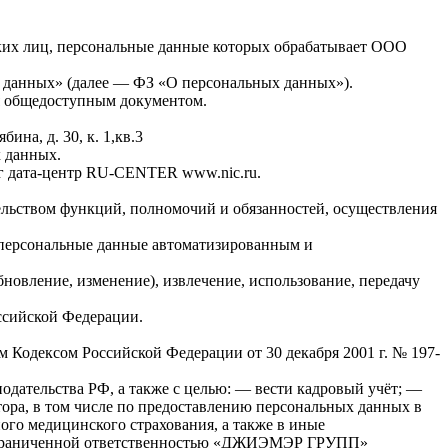
ских лиц, персональные данные которых обрабатывает ООО
ных данных» (далее — ФЗ «О персональных данных»).
ся общедоступным документом.
ина, д. 30, к. 1,кв.3
 данных.
нг дата-центр RU-CENTER www.nic.ru.
ельством функций, полномочий и обязанностей, осуществления
т персональные данные автоматизированным и
бновление, изменение), извлечение, использование, передачу
ссийской Федерации.
 Кодексом Российской Федерации от 30 декабря 2001 г. № 197-
одательства РФ, а также с целью: — вести кадровый учёт; —
тора, в том числе по предоставлению персональных данных в
ого медицинского страхования, а также в иные
 с ограниченной ответственностью «ДЖИЭМЭР ГРУПП»