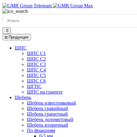
0
Продукция
ЩПС
ЩПС С1
ЩПС С2
ЩПС С3
ЩПС С4
ЩПС С5
ЩПС С6
ЩГПС
ЩПС на граните
Щебень
Щебень известняковый
Щебень гравийный
Щебень гранитный
Щебень доломитовый
Щебень вторичный
По фракциям
0-5 мм