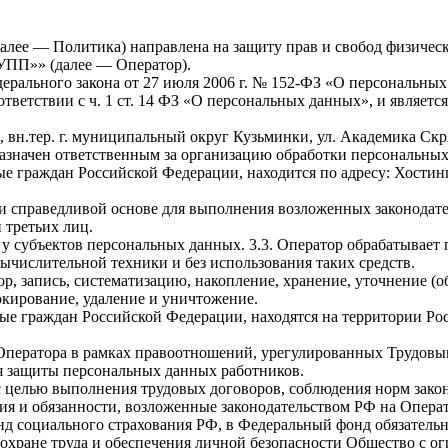
далее — Политика) направлена на защиту прав и свобод физиче
ПП»» (далее — Оператор).
1 Федерального закона от 27 июля 2006 г. № 152-ФЗ «О персональ
тветствии с ч. 1 ст. 14 ФЗ «О персональных данных», и являет
, вн.тер. г. муниципальный округ Кузьминки, ул. Академика Скряб
азначен ответственным за организацию обработки персональных
ые граждан Российской Федерации, находится по адресу: Хости
 и справедливой основе для выполнения возложенных законодат
 третьих лиц.
 у субъектов персональных данных. 3.3. Оператор обрабатывае
ычислительной техники и без использования таких средств.
р, запись, систематизацию, накопление, хранение, уточнение (о
локирование, удаление и уничтожение.
ые граждан Российской Федерации, находятся на территории Ро
Оператора в рамках правоотношений, урегулированных Трудовым
ся защиты персональных данных работников.
с целью выполнения трудовых договоров, соблюдения норм закон
ия и обязанности, возложенные законодательством РФ на Опера
д социального страхования РФ, в Федеральный фонд обязательн
о охране труда и обеспечения личной безопасности Общество