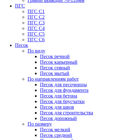
Гравий фракции 70-120мм
ПГС
ПГС С1
ПГС С2
ПГС С3
ПГС С4
ПГС С5
ПГС С6
Песок
По виду
Песок речной
Песок карьерный
Песок сеяный
Песок мытый
По направлениям работ
Песок для песочницы
Песок для фундамента
Песок для бетона
Песок для брусчатки
Песок для швов
Песок для строительства
Песок дорожный
По размеру
Песок мелкий
Песок средний